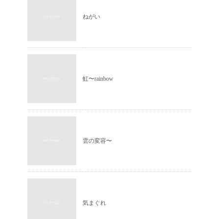
ねがい
虹〜rainbow
雲の変容〜
気まぐれ